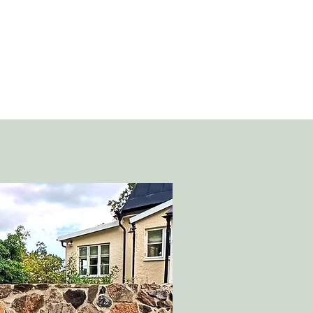
NA
äggning
Boka tjänst