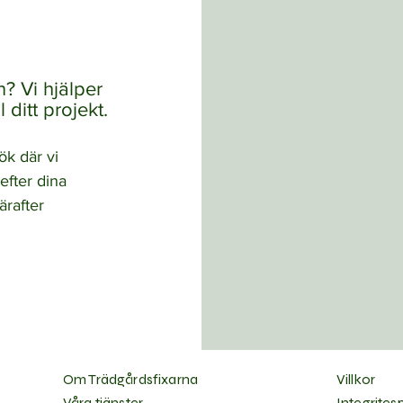
? Vi hjälper
 ditt projekt.
ök där vi
efter dina
ärafter
Om Trädgårdsfixarna
Villkor
Våra tjänster
Integrites