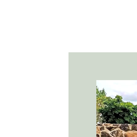
RÄDGÅRDSFIXAR
ster
Trädgårdsskötsel
Trädgårdsanl