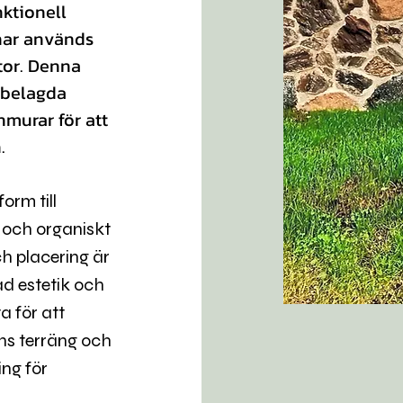
nktionell
nar används
ytor. Denna
nbelagda
murar för att
.
orm till
 och organiskt
ch placering är
d estetik och
a för att
ns terräng och
ing för