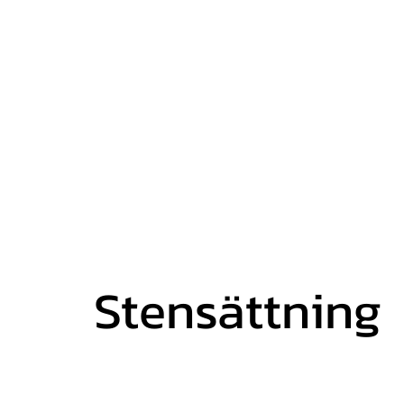
T
Hem
Trädgårdstjän
Stensättning