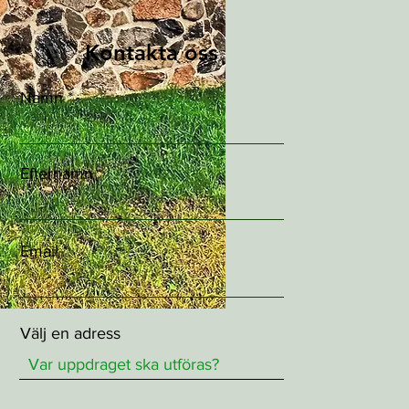
Kontakta oss
Namn
Efternamn
Email
Välj en adress