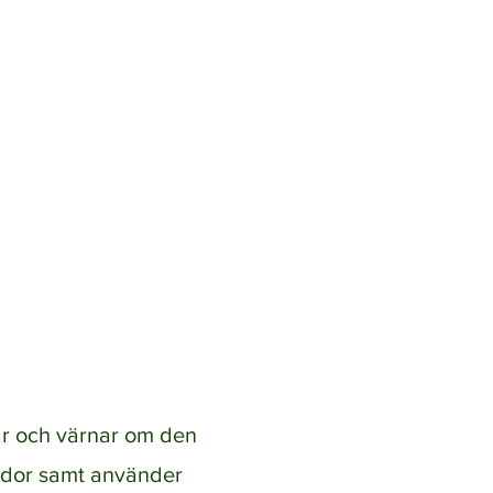
NA
äggning
Boka tjänst
rar och värnar om den
sidor samt använder