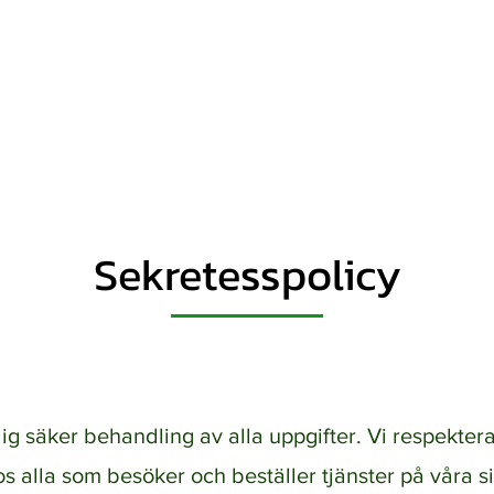
RÄDGÅRDSFIXAR
ster
Trädgårdsskötsel
Trädgårdsanl
Sekretesspolicy
dig säker behandling av alla uppgifter. Vi respekte
os alla som besöker och beställer tjänster på våra 