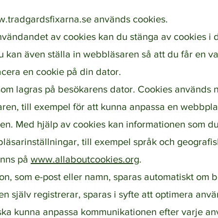
.tradgardsfixarna.se
används cookies.
nvändandet av cookies kan du stänga av cookies i 
u kan även ställa in webbläsaren så att du får en v
cera en cookie på din dator.
 som lagras på besökarens dator. Cookies används no
en, till exempel för att kunna anpassa en webbpla
sen. Med hjälp av cookies kan informationen som d
äsarinställningar, till exempel språk och geografis
inns på
www.allaboutcookies.org
.
ion, som e-post eller namn, sparas automatiskt om 
n själv registrerar, sparas i syfte att optimera an
a ska kunna anpassa kommunikationen efter varje a