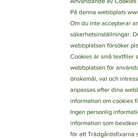
Användande av Cookies
På denna webbplats
www
Om du inte accepterar a
säkerhetsinställningar. D
webbplatsen försöker pla
Cookies är små textfiler
webbplatsen för användar
önskemål, val och intres
anpassas efter dina webbl
information om cookies f
Ingen personlig informat
information som besökare
för att Trädgårdsfixarn