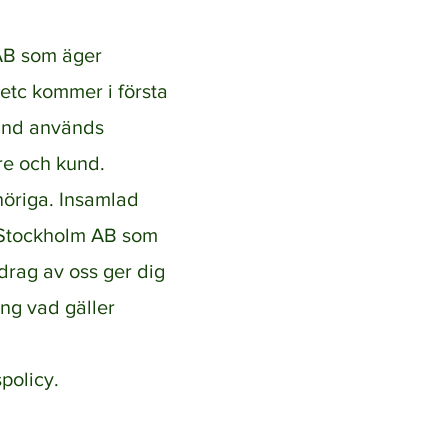
 AB som äger
etc kommer i första
hand används
are och kund.
ehöriga. Insamlad
i Stockholm AB som
drag av oss ger dig
ing vad gäller
policy.