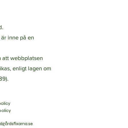
d.
 är inne på en
m att webbplatsen
ikas, enligt lagen om
89).
policy
policy
dgårdsfixarna.se