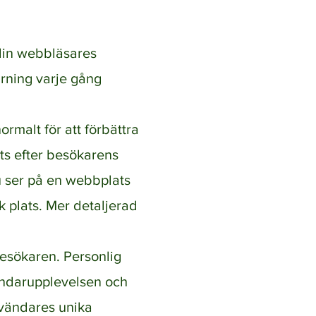
din webbläsares
arning varje gång
rmalt för att förbättra
ts efter besökarens
u ser på en webbplats
k plats. Mer detaljerad
besökaren. Personlig
vändarupplevelsen och
nvändares unika