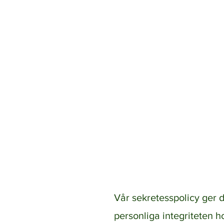
T
Hem
Trädgårdstjän
Vår sekretesspolicy ger 
personliga integriteten h